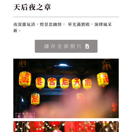
天后夜之章
夜深露氣清，燈景思幽情， 華光滿寶殿，演繹風采
新。
儲存全部照片