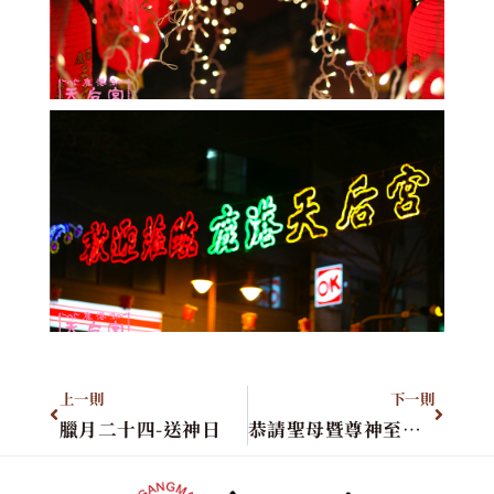
上一則
下一則
臘月二十四-送神日
恭請聖母暨尊神至「2021年天后宮新春展演」與會同樂