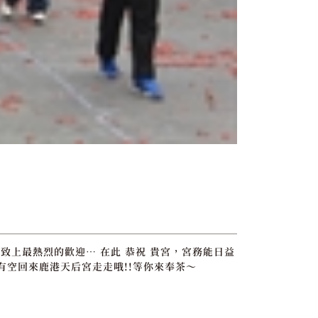
致上最熱烈的歡迎… 在此 恭祝 貴宮，宮務能日益
有空回來鹿港天后宮走走哦!!等你來奉茶～