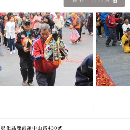
儲存全部照片
彰化縣鹿港鎮中山路430號