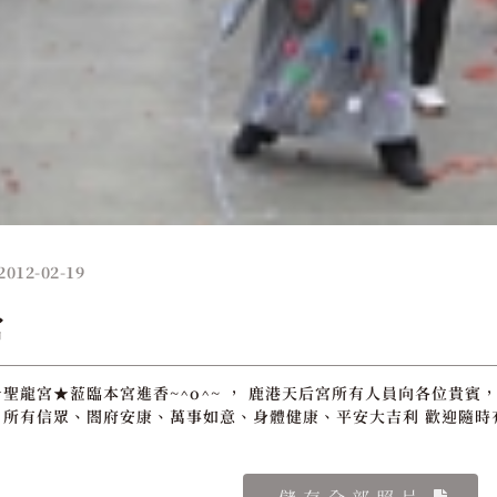
2012-02-19
宮
聖龍宮★蒞臨本宮進香~^o^~ ， 鹿港天后宮所有人員向各位貴賓，
所有信眾、閤府安康、萬事如意、身體健康、平安大吉利 歡迎隨時