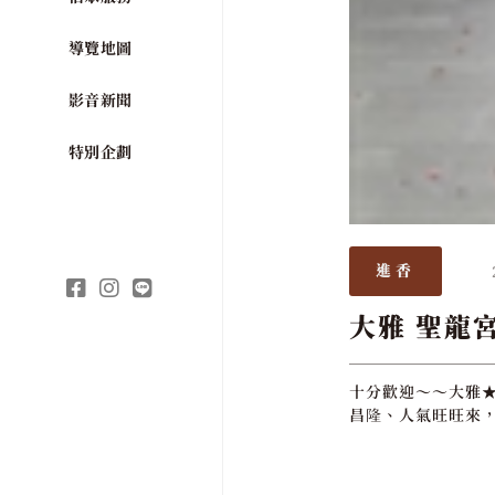
導覽地圖
影音新聞
特別企劃
進香
大雅 聖龍
十分歡迎～～大雅★
昌隆、人氣旺旺來，