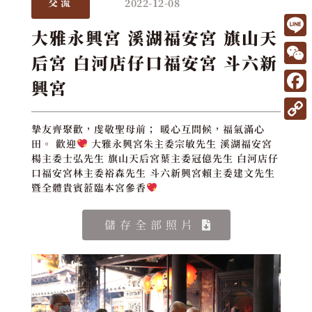
2022-12-08
交流
大雅永興宮 溪湖福安宮 旗山天
L
后宮 白河店仔口福安宮 斗六新
i
W
興宮
n
e
F
e
C
a
C
摯友齊聚歡，虔敬聖母前； 暖心互問候，福氣滿心
h
田。 歡迎
大雅永興宮朱主委宗敏先生 溪湖福安宮
c
o
楊主委士弘先生 旗山天后宮葉主委冠億先生 白河店仔
a
e
p
口福安宮林主委裕森先生 斗六新興宮賴主委建文先生
t
暨全體貴賓蒞臨本宮參香
b
y
o
L
儲存全部照片
o
i
k
n
k