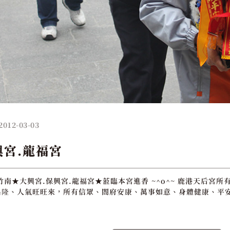
2012-03-03
興宮.龍福宮
竹南★大興宮.保興宮.龍福宮★蒞臨本宮進香 ~^o^~ 鹿港天后宮
隆、人氣旺旺來，所有信眾、閤府安康、萬事如意、身體健康、平安