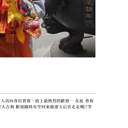
所有人員向各位貴賓，致上最熱烈的歡迎… 在此 恭祝
大吉利 歡迎隨時有空回來鹿港天后宮走走哦!!等