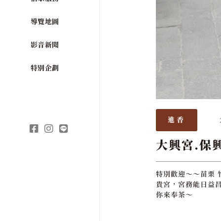
導覽地圖
影音新聞
特別企劃
進香
大興宮.保
特別歡迎～～苗栗 
貴宮，宮務能日益昌
你來奉茶～