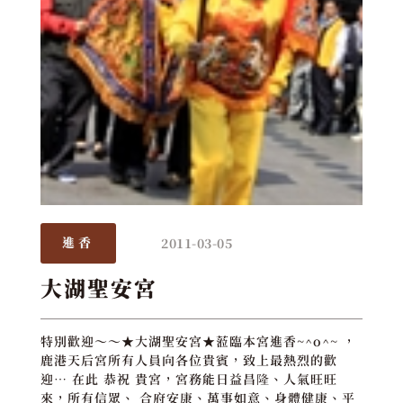
2011-03-05
進香
大湖聖安宮
特別歡迎～～★大湖聖安宮★蒞臨本宮進香~^o^~ ，
鹿港天后宮所有人員向各位貴賓，致上最熱烈的歡
迎… 在此 恭祝 貴宮，宮務能日益昌隆、人氣旺旺
來，所有信眾、 合府安康、萬事如意、身體健康、平