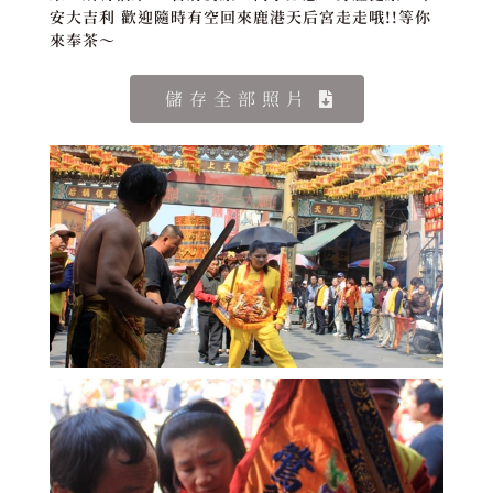
安大吉利 歡迎隨時有空回來鹿港天后宮走走哦!!等你
來奉茶～
儲存全部照片