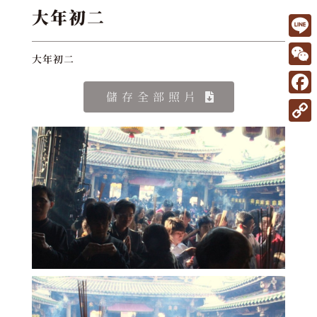
大年初二
L
大年初二
i
W
n
e
儲存全部照片
F
e
C
a
C
h
c
o
a
e
p
t
b
y
o
L
o
i
k
n
k