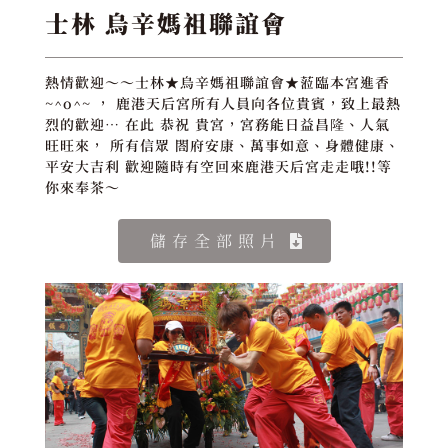
士林 烏辛媽祖聯誼會
熱情歡迎～～士林★烏辛媽祖聯誼會★蒞臨本宮進香
~^o^~ ， 鹿港天后宮所有人員向各位貴賓，致上最熱
烈的歡迎… 在此 恭祝 貴宮，宮務能日益昌隆、人氣
旺旺來， 所有信眾 閤府安康、萬事如意、身體健康、
平安大吉利 歡迎隨時有空回來鹿港天后宮走走哦!!等
你來奉茶～
儲存全部照片