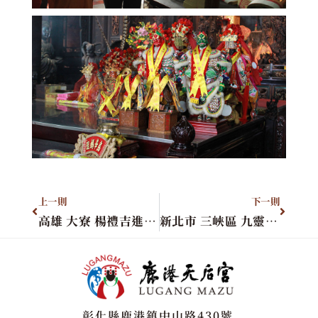
上一則
下一則
高雄 大寮 楊禮吉進香團
新北市 三峽區 九靈天宮
彰化縣鹿港鎮中山路430號