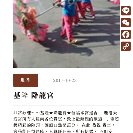
L
i
W
n
e
F
e
C
a
C
h
c
o
a
e
p
t
2011-10-23
進香
b
y
o
L
基隆 降龍宮
o
i
k
n
非常歡迎～～基隆★降龍宮★蒞臨本宮進香， 鹿港天
后宮所有人員向各位貴賓，致上最熱烈的歡迎…. 帶超
k
級精彩的陣頭，讓廟口熱鬧萬分。 在此 恭祝 貴宮，
宮務能日益昌隆、人氣旺旺來，所有信眾、 閤府安