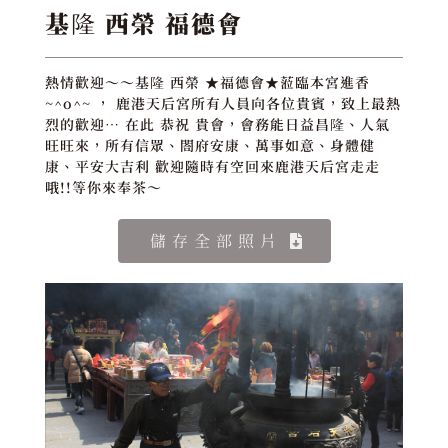
基隆 西榮 福德會
熱情歡迎～～基隆 西榮 ★福德會★蒞臨本宮進香
~^o^~ ， 鹿港天后宮所有人員向各位貴賓，致上最熱
烈的歡迎… 在此 恭祝 貴會，會務能日益昌隆、人氣
旺旺來，所有信眾、閤府安康、萬事如意、身體健
康、平安大吉利 歡迎隨時有空回來鹿港天后宮走走
哦!!等你來奉茶～
儲存全部照片