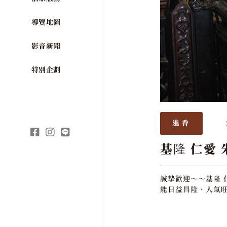
導覽地圖
影音新聞
特別企劃
進香
基隆 仁愛 
誠摯歡迎～～基隆 
能日益昌隆、人氣旺