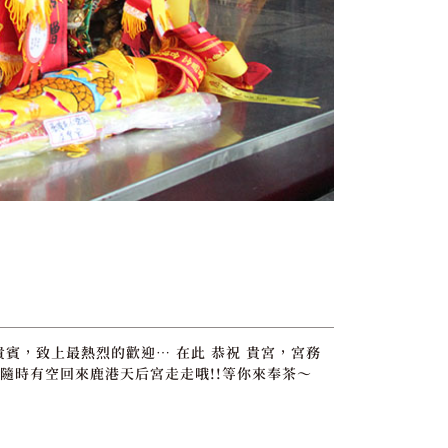
貴賓，致上最熱烈的歡迎… 在此 恭祝 貴宮，宮務
隨時有空回來鹿港天后宮走走哦!!等你來奉茶～