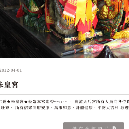
2012-04-01
朱皇宮
仁愛★朱皇宮★蒞臨本宮進香~^o^~ ， 鹿港天后宮所有人員向各位
旺來， 所有信眾閤府安康、萬事如意、身體健康、平安大吉利 歡迎
儲存全部照片