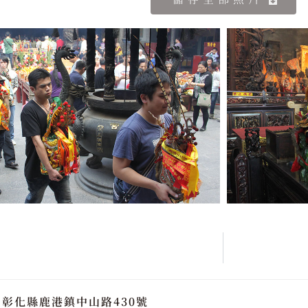
堂
彰化縣鹿港鎮中山路430號