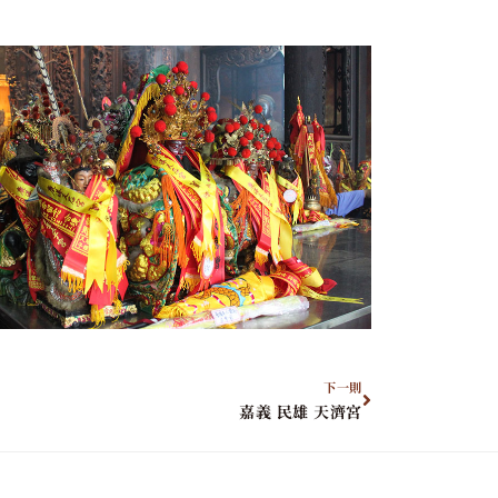
下一則
嘉義 民雄 天濟宮