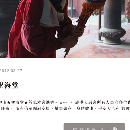
2012-03-27
聖海堂
中山★聖海堂★蒞臨本宮進香~^o^~ ， 鹿港天后宮所有人員向各位
旺來， 所有信眾閤府安康、萬事如意、身體健康、平安大吉利 歡迎
儲存全部照片