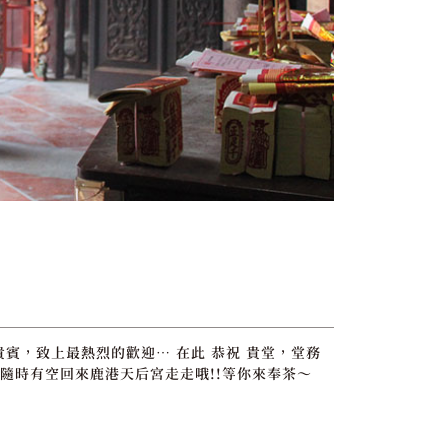
貴賓，致上最熱烈的歡迎… 在此 恭祝 貴堂，堂務
隨時有空回來鹿港天后宮走走哦!!等你來奉茶～