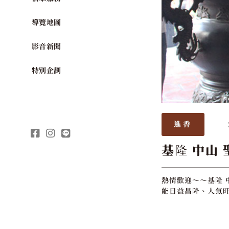
導覽地圖
影音新聞
特別企劃
進香
基隆 中山 
熱情歡迎～～基隆 
能日益昌隆、人氣旺