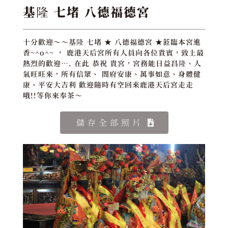
基隆 七堵 八德福德宮
十分歡迎～～基隆 七堵 ★ 八德福德宮 ★蒞臨本宮進
香~^o^~ ， 鹿港天后宮所有人員向各位貴賓，致上最
熱烈的歡迎…. 在此 恭祝 貴宮，宮務能日益昌隆、人
氣旺旺來，所有信眾、 閤府安康、萬事如意、身體健
康、平安大吉利 歡迎隨時有空回來鹿港天后宮走走
哦!!等你來奉茶～
儲存全部照片