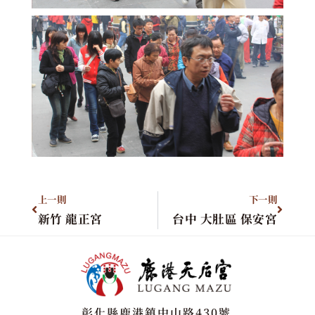
上一則
下一則
新竹 龍正宮
台中 大肚區 保安宮
彰化縣鹿港鎮中山路430號