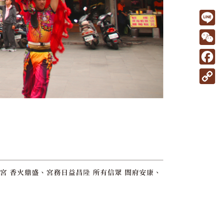
L
i
W
n
e
F
e
C
a
C
h
c
o
a
e
p
t
b
y
o
L
o
i
宮 香火鼎盛、宮務日益昌隆 所有信眾 閤府安康、
k
n
k