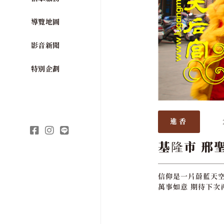
導覽地圖
影音新聞
特別企劃
進香
基隆市 邢
信仰是一片蔚藍天空
萬事如意 期待下次