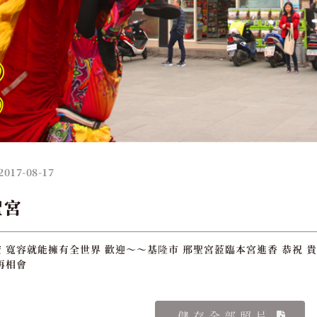
2017-08-17
聖宮
 寬容就能擁有全世界 歡迎～～基隆市 邢聖宮蒞臨本宮進香 恭祝 貴
再相會
儲存全部照片