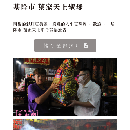
基隆市 葉家天上聖母
雨後的彩虹更美麗，磨難的人生更輝煌。 歡迎～～基
隆市 葉家天上聖母蒞臨進香
儲存全部照片