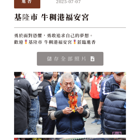
2025-07-07
進香
基隆市 牛稠港福安宮
勇於面對恐懼，勇敢追求自己的夢想。
歡迎
基隆市 牛稠港福安宮
蒞臨進香
儲存全部照片