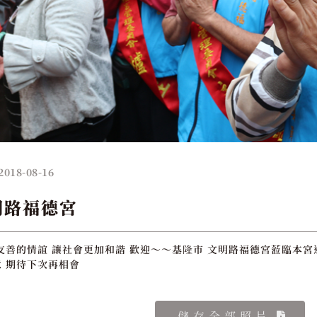
2018-08-16
明路福德宮
友善的情誼 讓社會更加和諧 歡迎～～基隆市 文明路福德宮蒞臨本宮進
 期待下次再相會
儲存全部照片