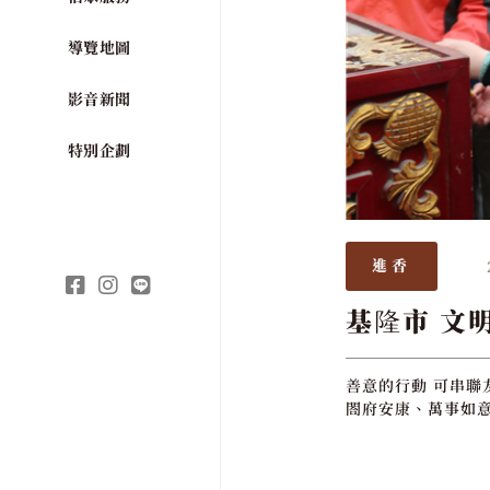
導覽地圖
影音新聞
特別企劃
進香
基隆市 文
善意的行動 可串聯
閤府安康、萬事如意