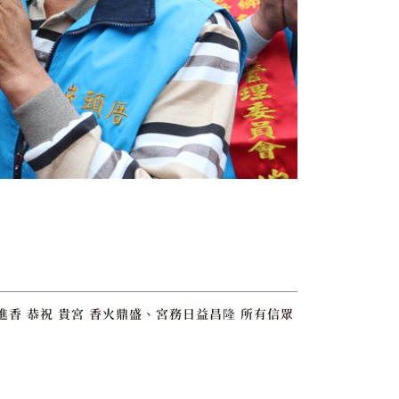
香 恭祝 貴宮 香火鼎盛、宮務日益昌隆 所有信眾