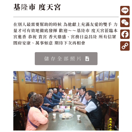
基隆市 度天宮
L
在別人最需要幫助的時候 為他獻上充滿友愛的雙手 力
i
W
量才可有效地徹底發揮 歡迎～～基隆市 度天宮蒞臨本
宮進香 恭祝 貴宮 香火鼎盛、宮務日益昌隆 所有信眾
n
e
F
閤府安康、萬事如意 期待下次再相會
e
C
a
C
儲存全部照片
h
c
o
a
e
p
t
b
y
o
L
o
i
k
n
k