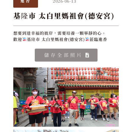
2026-06-13
進香
基隆市 太白里媽祖會(德安宮)
想要到達幸福的彼岸，需要培養一顆寧靜的心。
歡迎
基隆市 太白里媽祖會(德安宮)
蒞臨進香
儲存全部照片