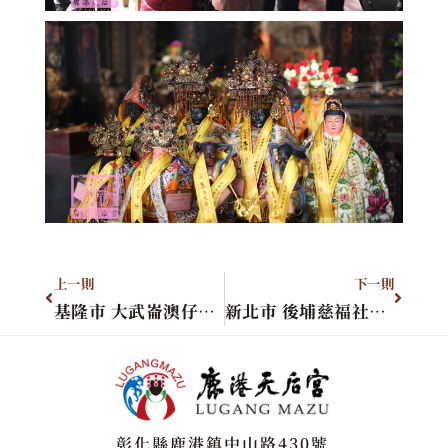
上一則
下一則
基隆市 大武崙澳仔王福宮
新北市 後埔慈福社媽祖會
彰化縣鹿港鎮中山路430號