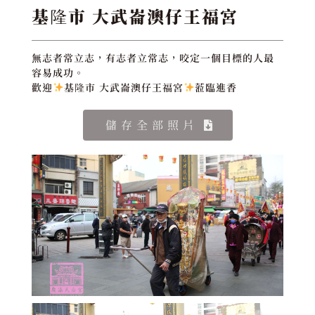
基隆市 大武崙澳仔王福宮
無志者常立志，有志者立常志，咬定一個目標的人最
容易成功。
歡迎
基隆市 大武崙澳仔王福宮
蒞臨進香
儲存全部照片