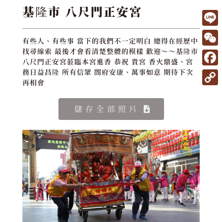
基隆市 八尺門正安宮
L
有些人、有些事 當下的我們不一定明白 總得在經歷中
i
W
找尋線索 最後才會看清楚整體的模樣 歡迎～～基隆市
八尺門正安宮蒞臨本宮進香 恭祝 貴宮 香火鼎盛、宮
n
e
F
務日益昌隆 所有信眾 閤府安康、萬事如意 期待下次
e
再相會
C
a
C
h
c
o
儲存全部照片
a
e
p
t
b
y
o
L
o
i
k
n
k