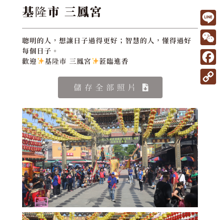
基隆市 三鳳宮
L
聰明的人，想讓日子過得更好；智慧的人，懂得過好
i
W
每個日子。
歡迎
基隆市 三鳳宮
蒞臨進香
n
e
F
e
C
a
儲存全部照片
C
h
c
o
a
e
p
t
b
y
o
L
o
i
k
n
k