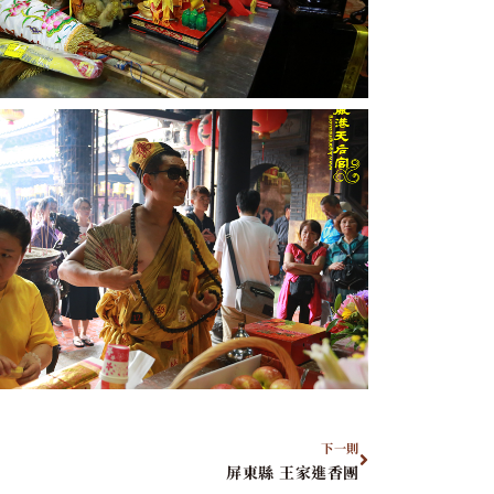
下一則
屏東縣 王家進香團