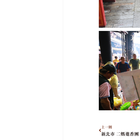
上一則
新北市 二媽進香團