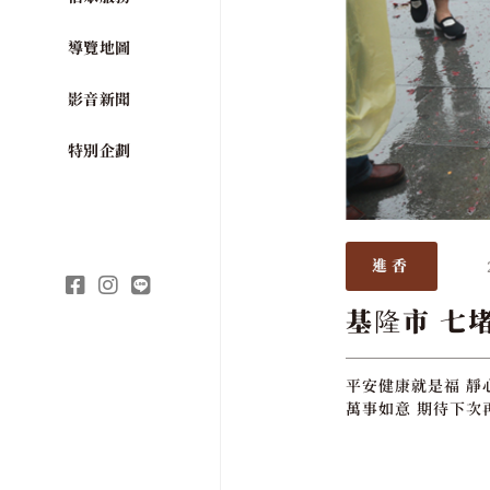
導覽地圖
影音新聞
特別企劃
進香
基隆市 七
平安健康就是福 靜
萬事如意 期待下次