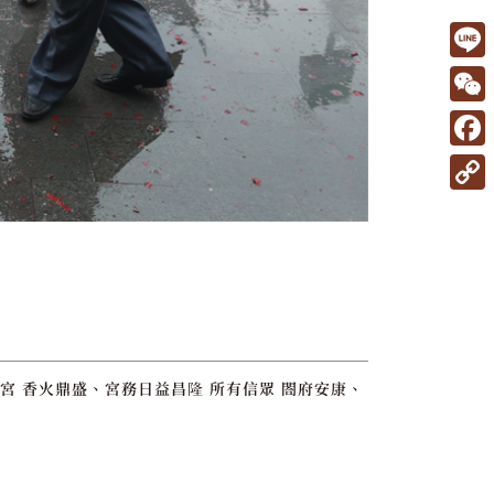
L
i
W
n
e
F
e
C
a
C
h
c
o
a
e
p
t
b
y
o
L
o
i
宮 香火鼎盛、宮務日益昌隆 所有信眾 閤府安康、
k
n
k