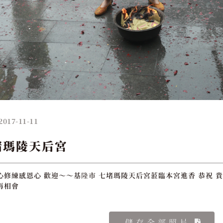
2017-11-11
堵瑪陵天后宮
心修練感恩心 歡迎～～基隆市 七堵瑪陵天后宮蒞臨本宮進香 恭祝 貴
再相會
儲存全部照片