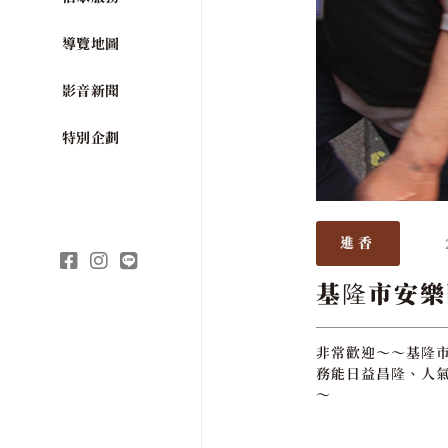
導覽地圖
影音新聞
特別企劃
進香
基隆市安樂
非常歡迎～～基隆市
務能日益昌隆、人氣
～