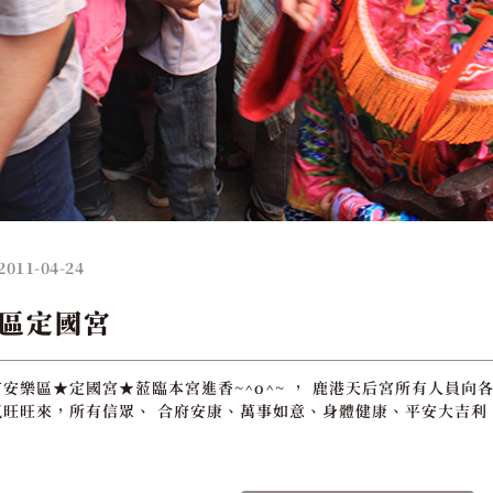
2011-04-24
區定國宮
安樂區★定國宮★蒞臨本宮進香~^o^~ ， 鹿港天后宮所有人員向各
旺旺來，所有信眾、 合府安康、萬事如意、身體健康、平安大吉利 