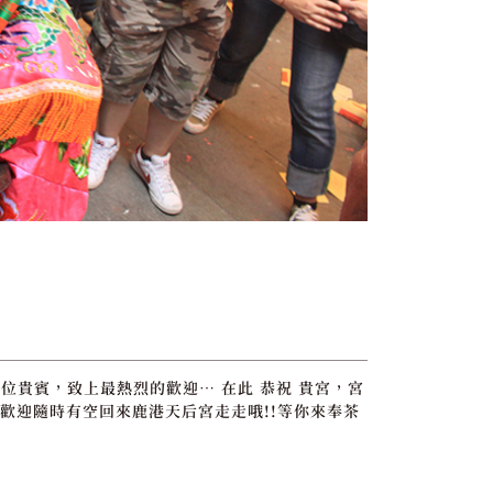
位貴賓，致上最熱烈的歡迎… 在此 恭祝 貴宮，宮
歡迎隨時有空回來鹿港天后宮走走哦!!等你來奉茶