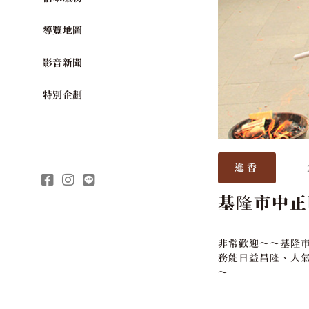
導覽地圖
影音新聞
特別企劃
進香
基隆市中正
非常歡迎～～基隆市
務能日益昌隆、人氣
～