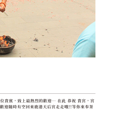
位貴賓，致上最熱烈的歡迎… 在此 恭祝 貴宮，宮
歡迎隨時有空回來鹿港天后宮走走哦!!等你來奉茶