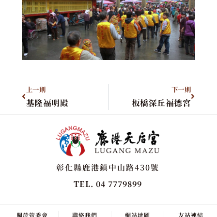
上一則
下一則
基隆福明殿
板橋深丘福德宮
彰化縣鹿港鎮中山路430號
TEL. 04 7779899
關於管委會
聯絡我們
網站地圖
友站連結