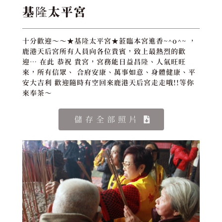
基隆太平宮
十分歡迎～～★基隆太平宮★蒞臨本宮進香~^o^~ ，
鹿港天后宮所有人員向各位貴賓，致上最熱烈的歡
迎… 在此 恭祝 貴宮，宮務能日益昌隆、人氣旺旺
來，所有信眾、 合府安康、萬事如意、身體健康、平
安大吉利 歡迎隨時有空回來鹿港天后宮走走哦!!等你
來奉茶～
儲存全部照片