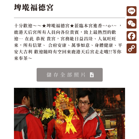
埤墘福德宮
L
十分歡迎～～★埤墘福德宮★蒞臨本宮進香~^o^~ ，
i
W
鹿港天后宮所有人員向各位貴賓，致上最熱烈的歡
迎… 在此 恭祝 貴宮，宮務能日益昌隆、人氣旺旺
n
e
F
來，所有信眾、 合府安康、萬事如意、身體健康、平
e
安大吉利 歡迎隨時有空回來鹿港天后宮走走哦!!等你
C
a
C
來奉茶～
h
c
o
a
e
儲存全部照片
p
t
b
y
o
L
o
i
k
n
k