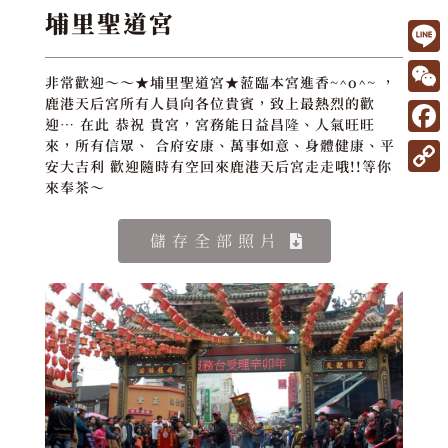
埔里聖道宮
L
非常歡迎～～★埔里聖道宮★蒞臨本宮進香~^o^~ ，
i
W
鹿港天后宮所有人員向各位貴賓，致上最熱烈的歡
迎… 在此 恭祝 貴宮，宮務能日益昌隆、人氣旺旺
n
e
F
來，所有信眾、 合府安康、萬事如意、身體健康、平
e
安大吉利 歡迎隨時有空回來鹿港天后宮走走哦!!等你
C
a
C
來奉茶～
h
c
o
a
e
儲存全部照片
p
t
b
y
o
L
o
i
k
n
k