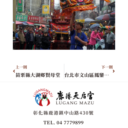
上一則
下一則
苗栗縣大湖鄉賢母堂
台北市文山區鳳鑾慈聖堂
彰化縣鹿港鎮中山路430號
TEL. 04 7779899