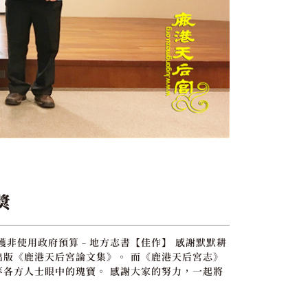
獎
獲非使用政府預算﹣地方志書【佳作】 感謝默默耕
版《鹿港天后宮論文集》。 而《鹿港天后宮志》
各方人士眼中的瑰寶。 感謝大家的努力，一起將