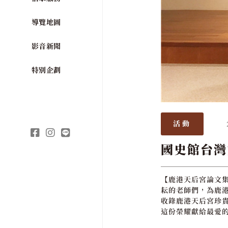
導覽地圖
影音新聞
特別企劃
活動
國史館台灣
【鹿港天后宮論文集
耘的老師們，為鹿
收錄鹿港天后宮珍
這份榮耀獻給最愛