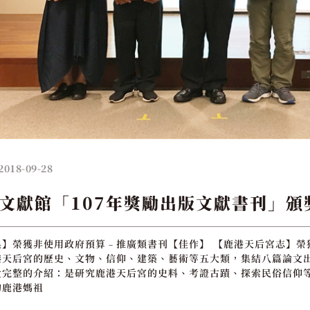
2018-09-28
文獻館「107年獎勵出版文獻書刊」頒
】榮獲非使用政府預算﹣推廣類書刊【佳作】 【鹿港天后宮志】榮
港天后宮的歷史、文物、信仰、建築、藝術等五大類，集結八篇論文出
貴完整的介紹：是研究鹿港天后宮的史料、考證古蹟、探索民俗信仰等
的鹿港媽祖