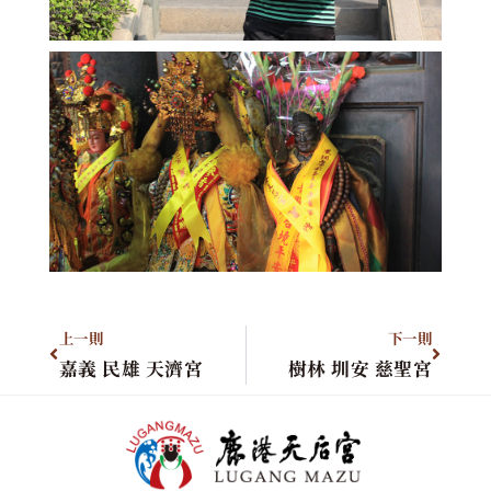
上一則
下一則
嘉義 民雄 天濟宮
樹林 圳安 慈聖宮