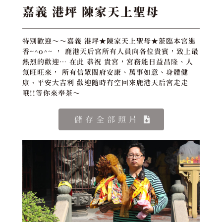
嘉義 港坪 陳家天上聖母
特別歡迎～～嘉義 港坪★陳家天上聖母★蒞臨本宮進
香~^o^~ ， 鹿港天后宮所有人員向各位貴賓，致上最
熱烈的歡迎… 在此 恭祝 貴宮，宮務能日益昌隆、人
氣旺旺來， 所有信眾閤府安康、萬事如意、身體健
康、平安大吉利 歡迎隨時有空回來鹿港天后宮走走
哦!!等你來奉茶～
儲存全部照片