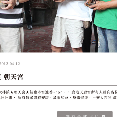
2012-04-12
鎮 朝天宮
大林鎮★朝天宮★蒞臨本宮進香~^o^~ ， 鹿港天后宮所有人員向各
旺旺來， 所有信眾閤府安康、萬事如意、身體健康、平安大吉利 歡
儲存全部照片