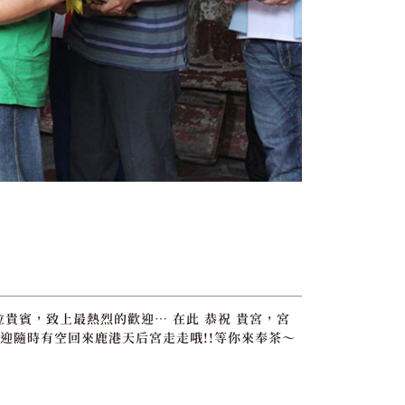
位貴賓，致上最熱烈的歡迎… 在此 恭祝 貴宮，宮
迎隨時有空回來鹿港天后宮走走哦!!等你來奉茶～