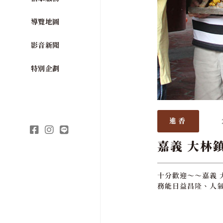
導覽地圖
影音新聞
特別企劃
進香
嘉義 大林
十分歡迎～～嘉義 
務能日益昌隆、人氣