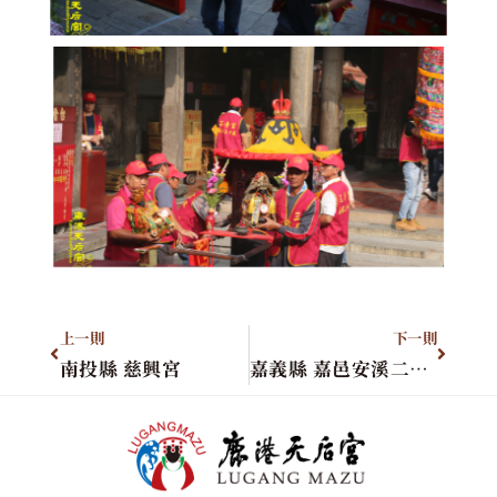
上一則
下一則
南投縣 慈興宮
嘉義縣 嘉邑安溪二隍殿