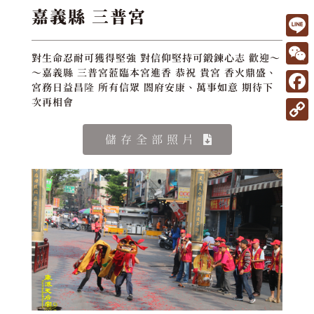
嘉義縣 三普宮
L
對生命忍耐可獲得堅強 對信仰堅持可鍛鍊心志 歡迎～
i
W
～嘉義縣 三普宮蒞臨本宮進香 恭祝 貴宮 香火鼎盛、
宮務日益昌隆 所有信眾 閤府安康、萬事如意 期待下
n
e
F
次再相會
e
C
a
C
儲存全部照片
h
c
o
a
e
p
t
b
y
o
L
o
i
k
n
k