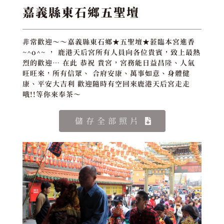
嘉義縣東石鄉五聖壇
非常歡迎～～嘉義縣東石鄉★五聖壇★蒞臨本宮進香
~^o^~ ， 鹿港天后宮所有人員向各位貴賓，致上最熱
烈的歡迎… 在此 恭祝 貴宮，宮務能日益昌隆、人氣
旺旺來，所有信眾、 合府安康、萬事如意、身體健
康、平安大吉利 歡迎隨時有空回來鹿港天后宮走走
哦!!等你來奉茶～
儲存全部照片