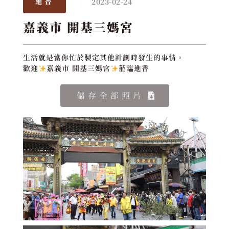
2023-02-24
進香
嘉義市 開基三媽宮
生活就是當你忙於製定其他計劃時發生的事情。
歡迎
嘉義市 開基三媽宮
蒞臨進香
儲存全部照片