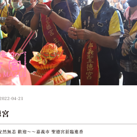
2022-04-21
德宮
安然無恙 歡迎～～嘉義市 聖德宮蒞臨進香