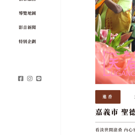
導覽地圖
影音新聞
特別企劃
進香
嘉義市 聖
看淡世間滄桑 內心