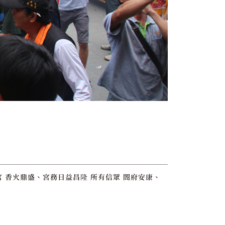
宮 香火鼎盛、宮務日益昌隆 所有信眾 閤府安康、