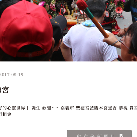
2017-08-19
德宮
好的心靈世界中 誕生 歡迎～～嘉義市 聖德宮蒞臨本宮進香 恭祝 貴
再相會
儲存全部照片