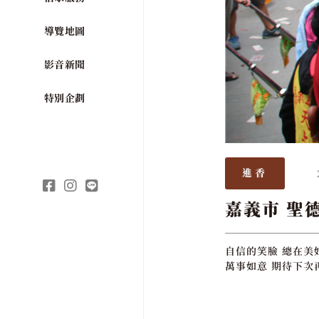
導覽地圖
影音新聞
特別企劃
進香
嘉義市 聖
自信的笑臉 總在美
萬事如意 期待下次