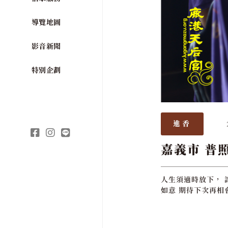
導覽地圖
影音新聞
特別企劃
進香
嘉義市 普
人生須適時放下， 
如意 期待下次再相