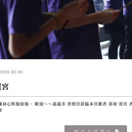
2018-10-30
照宮
讓身心恢復原貌。 歡迎～～嘉義市 普照宮蒞臨本宮進香 恭祝 貴宮 
會
儲存全部照片