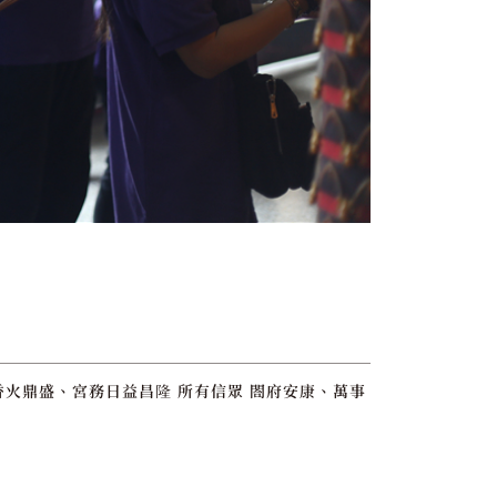
香火鼎盛、宮務日益昌隆 所有信眾 閤府安康、萬事