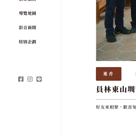
導覽地圖
影音新聞
特別企劃
進香
員林東山圳
好友來相聚，歡喜免