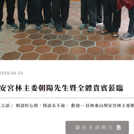
2018-04-24
安宮林主委朝陽先生暨全體貴賓蒞臨
言語； 相談好心情，情誼永不渝。 歡迎~~員林東山圳安宮林主委
儲存全部照片