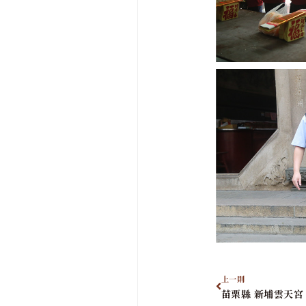
上一則
苗栗縣 新埔雲天宮