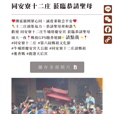
同安寮十二庄 蒞臨恭請聖母
L
傳延循例眾心同，誠虔秉敬念平安
i
W
十二庄頭集氣力，恭請聖母齊和諧
歡迎 同安寮十二庄牛埔厝慶安宮 蒞臨恭請聖母
n
e
請點我
F
兩天一夜
媽祖GPS隨香地圖
e
C
#同安寮十二庄 #第六屆媽祖文化節
a
C
#牛埔厝慶安宮大公舘 #同安寮十二庄請媽祖
h
c
#進香媽 #鹿港天后宮
o
a
e
p
儲存全部照片
t
b
y
o
L
o
i
k
n
k