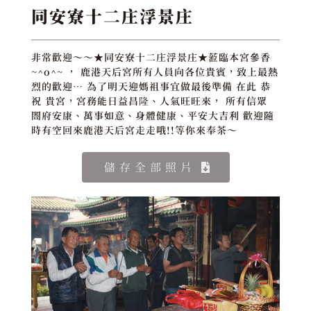
同安寮十二庄浮景庄
非常歡迎～～★同安寮十二庄浮景庄★蒞臨本宮參香
~^o^~ ， 鹿港天后宮所有人員向各位貴賓，致上最熱
烈的歡迎… 為了明天迎媽祖事宜做最後準備 在此 恭
祝 貴宮，宮務能日益昌隆、人氣旺旺來， 所有信眾
閤府安康、萬事如意、身體健康、平安大吉利 歡迎隨
時有空回來鹿港天后宮走走哦!!等你來奉茶～
儲存全部照片