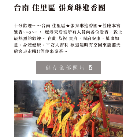
台南 佳里區 張育琳進香團
十分歡迎～～台南 佳里區★張育琳進香團★蒞臨本宮
進香~^o^~ ， 鹿港天后宮所有人員向各位貴賓，致上
最熱烈的歡迎… 在此 恭祝 貴府，閤府安康、萬事如
意、身體健康、平安大吉利 歡迎隨時有空回來鹿港天
后宮走走哦!!等你來奉茶～
儲存全部照片