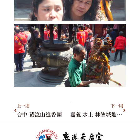
上一則
下一則
台中 黃崑山進香團
嘉義 水上 林塗城進香團