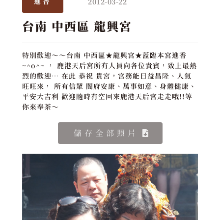
2012-03-22
進香
台南 中西區 龍興宮
特別歡迎～～台南 中西區★龍興宮★蒞臨本宮進香
~^o^~ ， 鹿港天后宮所有人員向各位貴賓，致上最熱
烈的歡迎… 在此 恭祝 貴宮，宮務能日益昌隆、人氣
旺旺來， 所有信眾 閤府安康、萬事如意、身體健康、
平安大吉利 歡迎隨時有空回來鹿港天后宮走走哦!!等
你來奉茶～
儲存全部照片