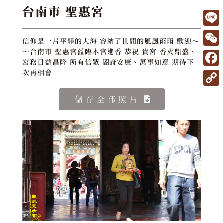
台南市 聖惠宮
L
信仰是一片平靜的大海 容納了世間的風風雨雨 歡迎～
i
W
～台南市 聖惠宮蒞臨本宮進香 恭祝 貴宮 香火鼎盛、
宮務日益昌隆 所有信眾 閤府安康、萬事如意 期待下
n
e
F
次再相會
e
C
a
C
儲存全部照片
h
c
o
a
e
p
t
b
y
o
L
o
i
k
n
k