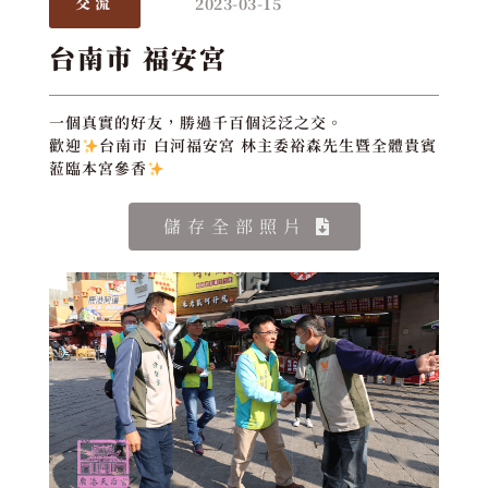
2023-03-15
交流
台南市 福安宮
一個真實的好友，勝過千百個泛泛之交。
歡迎
台南市 白河福安宮 林主委裕森先生暨全體貴賓
蒞臨本宮參香
儲存全部照片