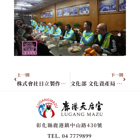
上一則
下一則
株式會社日立製作所 蒞臨參香
文化部 文化資產局 陳局長濟民先生暨全體貴賓蒞臨
彰化縣鹿港鎮中山路430號
TEL. 04 7779899