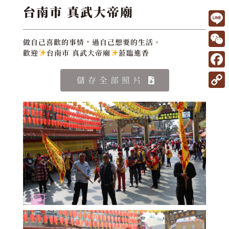
台南市 真武大帝廟
L
做自己喜歡的事情，過自己想要的生活。
i
W
歡迎
台南市 真武大帝廟
蒞臨進香
n
e
F
儲存全部照片
e
C
a
C
h
c
o
a
e
p
t
b
y
o
L
o
i
k
n
k