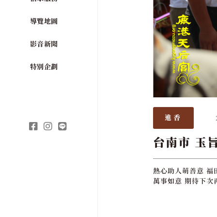
導覽地圖
影音新聞
特別企劃
進香
台南市 玉
熱心助人萌善意 福
萬事如意 期待下次