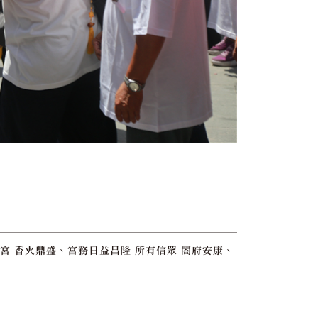
宮 香火鼎盛、宮務日益昌隆 所有信眾 閤府安康、