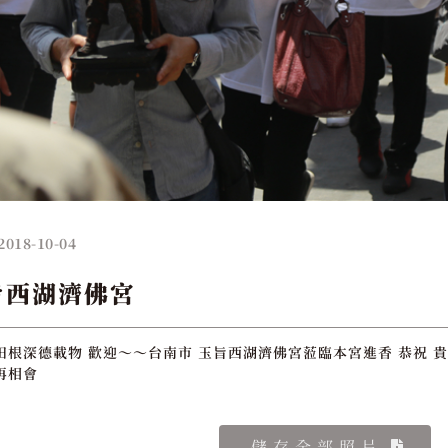
2018-10-04
旨西湖濟佛宮
田根深德載物 歡迎～～台南市 玉旨西湖濟佛宮蒞臨本宮進香 恭祝 貴
再相會
儲存全部照片