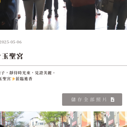
2025-05-06
旨玉聖宮
種子，靜待時光來，見證美麗。
玉聖宮
蒞臨進香
儲存全部照片