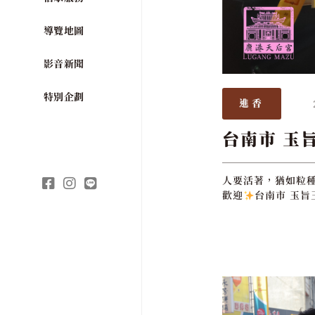
導覽地圖
影音新聞
特別企劃
進香
台南市 玉
人要活著，猶如粒
歡迎
台南市 玉旨