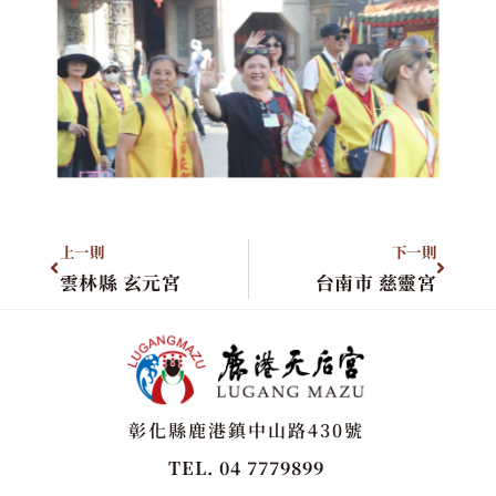
上一則
下一則
雲林縣 玄元宮
台南市 慈靈宮
彰化縣鹿港鎮中山路430號
TEL. 04 7779899