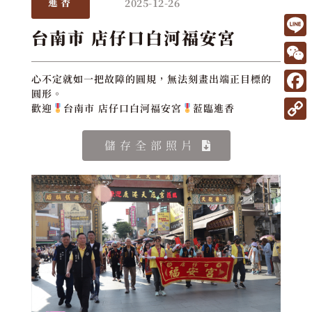
2025-12-26
進香
台南市 店仔口白河福安宮
L
i
W
心不定就如一把故障的圓規，無法刻畫出端正目標的
n
圓形。
e
F
歡迎
台南市 店仔口白河福安宮
蒞臨進香
e
C
a
C
h
c
儲存全部照片
o
a
e
p
t
b
y
o
L
o
i
k
n
k