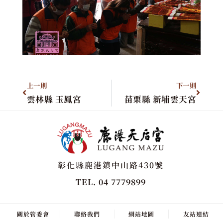
上一則
下一則
雲林縣 玉鳳宮
苗栗縣 新埔雲天宮
彰化縣鹿港鎮中山路430號
TEL. 04 7779899
關於管委會
聯絡我們
網站地圖
友站連結