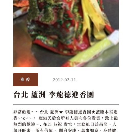
2012-02-11
進香
台北 蘆洲 李龍德進香團
非常歡迎～～台北 蘆洲★ 李龍德進香團★蒞臨本宮進
香~^o^~ ， 鹿港天后宮所有人員向各位貴賓，致上最
熱烈的歡迎…. 在此 恭祝 貴宮，宮務能日益昌隆、人
氣旺旺來，所有信眾、 閤府安康、萬事如意、身體健