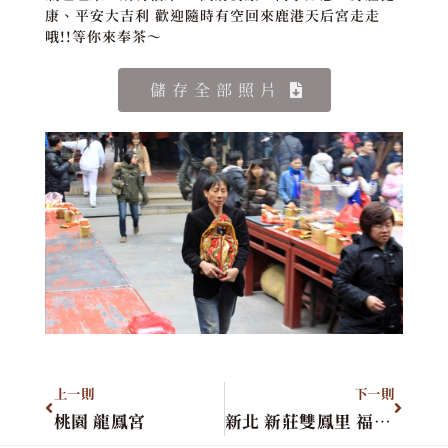
康、平安大吉利 歡迎隨時有空回來鹿港天后宮走走
哦!!等你來奉茶～
儲存全部照片
上一則
下一則
桃園 龍鳳宮
新北 新莊雙鳳里 福正宮