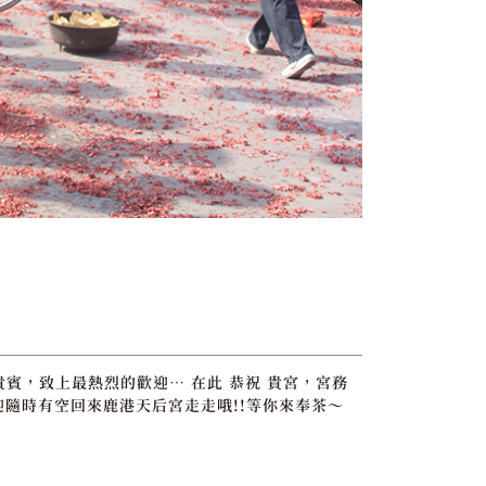
貴賓，致上最熱烈的歡迎… 在此 恭祝 貴宮，宮務
迎隨時有空回來鹿港天后宮走走哦!!等你來奉茶～