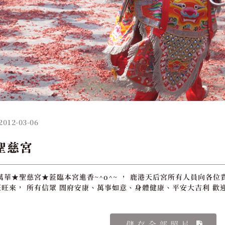
2012-03-06
聖慈宮
萬華★聖慈宮★蒞臨本宮進香~^o^~ ， 鹿港天后宮所有人員向各位
旺來， 所有信眾 閤府安康、萬事如意、身體健康、平安大吉利 歡
儲存全部照片