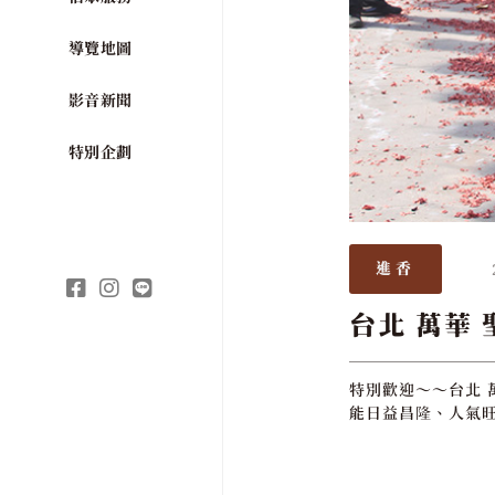
導覽地圖
影音新聞
特別企劃
進香
台北 萬華 
特別歡迎～～台北 
能日益昌隆、人氣旺